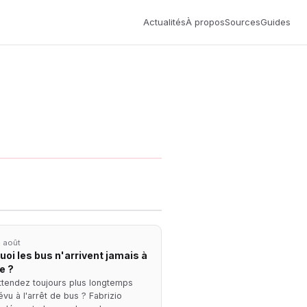
Actualités
À propos
Sources
Guides
 août
oi les bus n'arrivent jamais à
e ?
ttendez toujours plus longtemps
vu à l'arrêt de bus ? Fabrizio