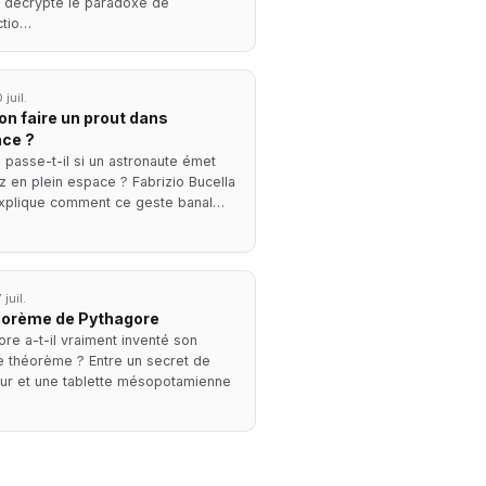
a décrypte le paradoxe de
ctio…
 juil.
on faire un prout dans
ace ?
 passe-t-il si un astronaute émet
z en plein espace ? Fabrizio Bucella
xplique comment ce geste banal…
 juil.
éorème de Pythagore
re a-t-il vraiment inventé son
e théorème ? Entre un secret de
eur et une tablette mésopotamienne