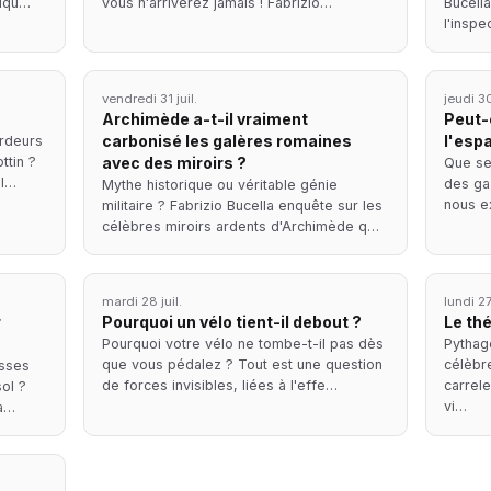
liqu…
vous n'arriverez jamais ! Fabrizio…
Bucell
l'inspe
vendredi 31 juil.
jeudi 30
Archimède a-t-il vraiment
Peut-
carbonisé les galères romaines
l'esp
rdeurs
ttin ?
avec des miroirs ?
Que se
al…
des ga
Mythe historique ou véritable génie
nous e
militaire ? Fabrizio Bucella enquête sur les
célèbres miroirs ardents d'Archimède q…
mardi 28 juil.
lundi 27
r
Pourquoi un vélo tient-il debout ?
Le th
Pourquoi votre vélo ne tombe-t-il pas dès
Pythago
que vous pédalez ? Tout est une question
célèbr
osses
de forces invisibles, liées à l'effe…
carrel
ol ?
vi…
Ga…